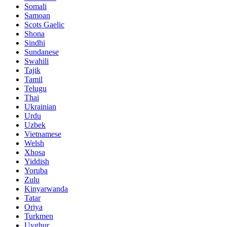
Somali
Samoan
Scots Gaelic
Shona
Sindhi
Sundanese
Swahili
Tajik
Tamil
Telugu
Thai
Ukrainian
Urdu
Uzbek
Vietnamese
Welsh
Xhosa
Yiddish
Yoruba
Zulu
Kinyarwanda
Tatar
Oriya
Turkmen
Uyghur