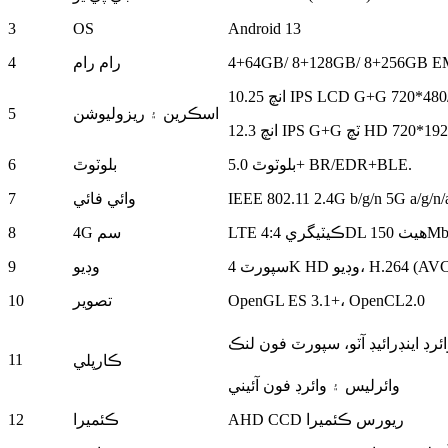
3
OS
Android 13
رام رام
4
اسڪرين ۽ ريزوليوشن
5
بلوٽوٿ 5.0+ BR/EDR+BLE.
بلوٽوٿ
6
IEEE 802.11 2.4G b/g/n 5G a/g/n/
وائي فائي
7
LTE ڪيٽيگري 4
:
4G سم
8
رٽ 4K HD وڊيو، H.264 (AVC)
وڊيو
9
OpenGL ES 3.1+، OpenCL2.0
تصوير
10
ئرڊ اينڊرائيڊ آٽو، سپورٽ فون لنڪ
11
ڪارپلي
وائرليس ۽ وائرڊ فون آئيني
AHD CCD ريورس ڪئميرا
ڪئميرا
12