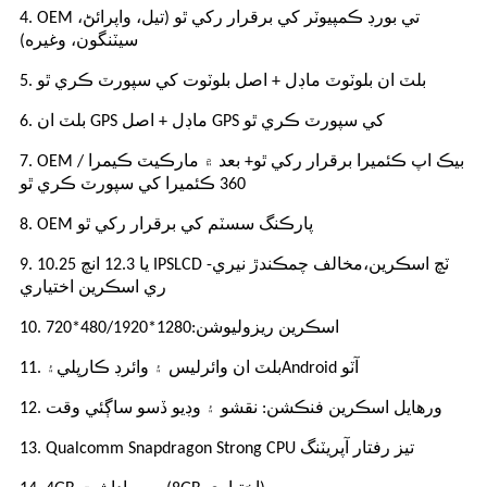
4. OEM تي بورڊ ڪمپيوٽر کي برقرار رکي ٿو (تيل، واپرائڻ،
سيٽنگون، وغيره)
5. بلٽ ان بلوٽوٽ ماڊل + اصل بلوٽوت کي سپورٽ ڪري ٿو
6. بلٽ ان GPS ماڊل + اصل GPS کي سپورٽ ڪري ٿو
7. OEM بيڪ اپ ڪئميرا برقرار رکي ٿو
+ بعد ۾ مارڪيٽ ڪيمرا /
360 ڪئميرا کي سپورٽ ڪري ٿو
8. OEM پارڪنگ سسٽم کي برقرار رکي ٿو
LCD ٽچ اسڪرين،
مخالف چمڪندڙ نيري-
9. 10.25 يا 12.3 انچ IPS
ري اسڪرين
اختياري
10. اسڪرين ريزوليوشن:
1280*480/
1920*720
Android آٽو
11. بلٽ ان وائرليس ۽ وائرڊ ڪارپلي
۽
12. ورهايل اسڪرين فنڪشن: نقشو ۽ وڊيو ڏسو ساڳئي وقت
تيز رفتار آپريٽنگ
13. Qualcomm Snapdragon Strong CPU