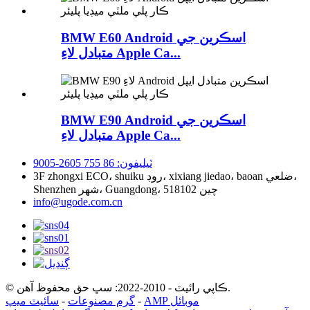
BMW E60 Android اسڪرين جي
متبادل لاءِ Apple Ca...
BMW E90 Android اسڪرين جي
متبادل لاءِ Apple Ca...
ٽيليفون: 86 755 2605-9005
3F zhongxi ECO، shuiku روڊ، xixiang jiedao، baoan ضلعي،
Shenzhen شهر، Guangdong، چين 518102
info@ugode.com.cn
© ڪاپي رائيٽ - 2010-2022: سڀ حق محفوظ آهن.
AMP موبائل
-
گرم مصنوعات
-
سائيٽ ميپ