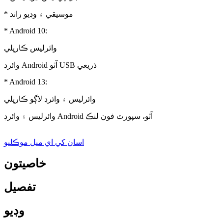
* موسيقي ۽ وڊيو راند
* Android 10:
وائرليس ڪارپلي
وائرڊ Android آٽو USB ذريعي
* Android 13:
وائرليس ۽ وائرڊ لاڳو ڪارپلي
وائرليس ۽ وائرڊ Android آٽو، سپورٽ فون لنڪ
اسان کي اي ميل موڪليو
خاصيتون
تفصيل
وڊيو