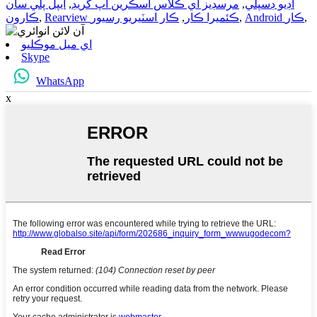
آڊيو ڊسپلي
,
مرسڊيز اي ڪلاس اسڪرين اپ گريڊ
,
ايپل پلي سان
,
Android ڪار
,
Rearview ڪئميرا ڪار
,
ڪار اسٽيريو رسيور
,
ڪارون
اي ميل موڪليو
Skype
WhatsApp
x