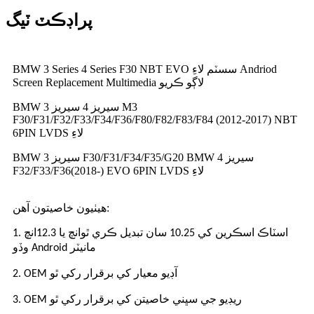
پراڊڪٽ ٽيگ
BMW 3 Series 4 Series F30 NBT EVO سسٽم لاءِ Andriod
Screen Replacement Multimedia لاڳو ڪريو
BMW 3 سيريز 4 سيريز M3
F30/F31/F32/F33/F34/F36/F80/F82/F83/F84 (2012-2017) NBT
6PIN LVDS لاءِ
BMW 3 سيريز F30/F31/F34/F35/G20 BMW 4 سيريز
F32/F33/F36(2018-) EVO 6PIN LVDS لاءِ
هيٺيون خاصيتون آهن:
1. اسٽاڪ اسڪرين کي 10.25 سان تبديل ڪري ٿو
انچ
يا 12.3
انچ
Android مانيٽر
وڏو
2. OEM آڊيو معيار کي برقرار رکي ٿو
3. OEM ريڊيو جي سڀني خاصيتن کي برقرار رکي ٿو