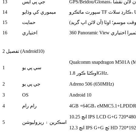
ان يا آن لائن نقشا
جي پي ايس
13
ميموري کي وڌايو
14
ت موسم؛ اوٽا (آن لائن اپ گريڊ)
حمايت
15
Panoramic Vi ڪئميرا اختياري
اختياري
16
تفصيل 2 (Android10)
Qualcomm snapdragon M501A (M
سي پي يو
1
اوڪٽا ڪور 1.8GHz.
Adreno 506 (650MHz)
جي پي يو
2
3
OS
Android 10
4GB +64GB، eMMC5.1+LPDDR
رام رام
4
اسڪرين ۽ ريزوليوشن
5