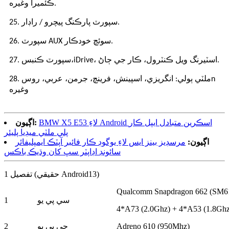
ڪئميرا وغيره.
25. سپورٽ پارڪنگ پيچرو / راڊار.
26. سپورٽ AUX سوئچ خودڪار.
، اسٽيرنگ ويل ڪنٽرول، ڪار جي ڄاڻ.
iDrive
27. سپورٽ ڪنبس،
n
28. ملٽي ٻولي: انگريزي، اسپينش، فرينچ، جرمن، عربي، روس
وغيره
BMW X5 E53 لاءِ Android اسڪرين متبادل ايپل ڪار
اڳيون:
پلي ملٽي ميڊيا پليئر
اڳيون:
مرسڊيز بينز ايس لاءِ يوگوڊ ڪار فائبر آپٽڪ ايمپليفائر
سائونڊ اڊاپٽر سڀ کان وڌيڪ باڪس
تفصيل 1 (حقيقي Android13)
Qualcomm Snapdragon 662 (SM61
سي پي يو
1
4*A73 (2.0Ghz) + 4*A53 (1.8Ghz
Adreno 610 (950Mhz)
جي پي يو
2