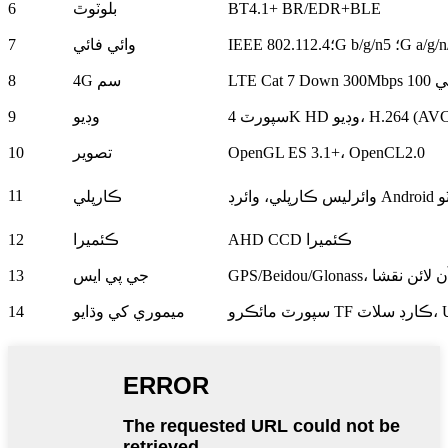
BT4.1+ BR/EDR+BLE
بلوٽوٿ
6
I؛2.4G b/g/n؛ 5G a/g/n/ac
وائي فائي
7
4G سم
8
رٽ 4K HD وڊيو، H.264 (AVC)
وڊيو
9
OpenGL ES 3.1+، OpenCL2.0
تصوير
10
11
ڪارپلي
AHD CCD ڪئميرا
ڪئميرا
12
ان يا آن لائن نقشا
جي پي ايس
13
ميموري کي وڌايو
14