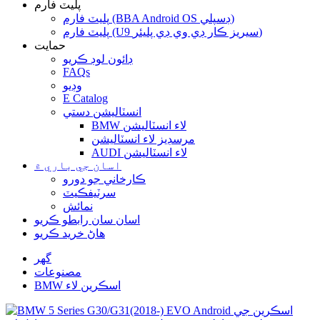
پليٽ فارم
پليٽ فارم (BBA Android OS ڊسپلي)
پليٽ فارم (U9 سيريز ڪار ڊي وي ڊي پليئر)
حمايت
ڊائون لوڊ ڪريو
FAQs
وڊيو
E Catalog
انسٽاليشن دستي
BMW لاء انسٽاليشن
مرسڊيز لاء انسٽاليشن
AUDI لاء انسٽاليشن
اسان جي باري ۾
ڪارخاني جو دورو
سرٽيفڪيٽ
نمائش
اسان سان رابطو ڪريو
هاڻ خريد ڪريو
گهر
مصنوعات
BMW اسڪرين لاء