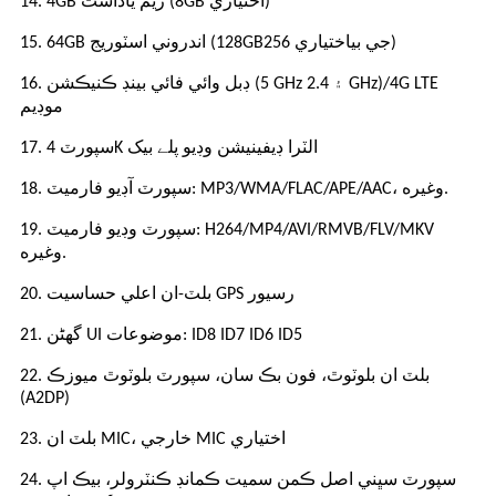
14. 4GB ريم ياداشت (8GB اختياري)
اختياري)
256 جي بي
15. 64GB اندروني اسٽوريج (128GB
4G LTE
/
16. ڊبل وائي فائي بينڊ ڪنيڪشن (5 GHz ۽ 2.4 GHz)
موڊيم
17. سپورٽ 4K الٽرا ڊيفينيشن وڊيو پلے بیک
18. سپورٽ آڊيو فارميٽ: MP3/WMA/FLAC/APE/AAC، وغيره.
19. سپورٽ وڊيو فارميٽ: H264/MP4/AVI/RMVB/FLV/MKV
وغيره.
20. بلٽ-ان اعلي حساسيت GPS رسيور
21. گھڻن UI موضوعات: ID8 ID7 ID6 ID5
22. بلٽ ان بلوٽوٿ، فون بڪ سان، سپورٽ بلوٽوٿ ميوزڪ
(A2DP)
، خارجي MIC اختياري
23. بلٽ ان MIC
24. سپورٽ سڀني اصل ڪمن سميت ڪمانڊ ڪنٽرولر، بيڪ اپ