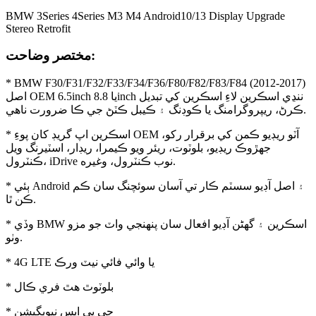
BMW 3Series 4Series M3 M4 Android10/13 Display Upgrade
Stereo Retrofit
مختصر وضاحت:
* BMW F30/F31/F32/F33/F34/F36/F80/F82/F83/F84 (2012-2017)
اصل OEM 6.5inch يا 8.8inch ننڍي اسڪرين لاءِ اسڪرين کي تبديل
ڪرڻ، ريپروگرامنگ يا ڪوڊنگ ۽ ڪيبل ڪٽڻ جي ڪا ضرورت ناهي.
* اسڪرين اپ گريڊ کان پوءِ OEM آٽو ريڊيو ڪمن کي برقرار رکو،
جهڙوڪ ريڊيو، بلوٽوت، ريئر ويو ڪيمرا، ريڊار، اسٽيرنگ ويل
ڪنٽرول، iDrive نوب ڪنٽرول، وغيره.
* ٻئي Android ۽ اصل آڊيو سسٽم ڪار تي آسان سوئچنگ سان ڪم
ڪن ٿا.
* وڏي BMW اسڪرين ۽ گھڻن آڊيو افعال سان پنھنجي واٽ جو مزو
وٺو.
* 4G LTE يا وائي فائي نيٽ ورڪ
* بلوٽوٿ هٿ فري ڪال
* جي پي ايس نيويگيشن