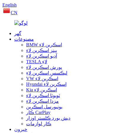
English
CN
گهر
مصنوعات
BMW اسڪرين لاء
بينز اسڪرين لاء
آڊيو اسڪرين لاء
TESLA لاءِ
پورش اسڪرين لاء
ليڪسس اسڪرين لاءِ
VW اسڪرين لاء
Hyundai اسڪرين لاء
Kia اسڪرين لاء
ٽويوٽا اسڪرين لاء
مزدا اسڪرين لاء
يونيورسل اسڪرين
ڪار CarPlay
ڊيش بورڊ ڪلستر اوزار
ڪار لوازمات
خبرون