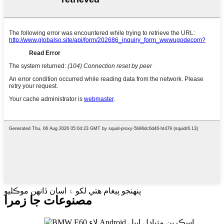
پنهنجو پيغام هتي لکو ۽ اسان ڏانهن موڪليو
مصنوعات جا زمرا